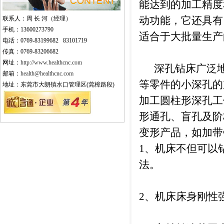
能达到的加工精度
动功能，它还具有
联系人：周 长 河（经理）
手机：13600273790
适合于大批量生产
电话：0769-83199682 83101719
传真：0769-83206682
网址：
http://www.healthcnc.com
深孔钻床广泛地
邮箱：
health@healthcnc.com
等零件的小深孔的
地址：东莞市大朗镇水口管理区(莞樟路段)
加工圆柱形深孔工
形通孔、盲孔及阶
变形产品，如加带
1、机床不但可以
法。
2、机床床身刚性